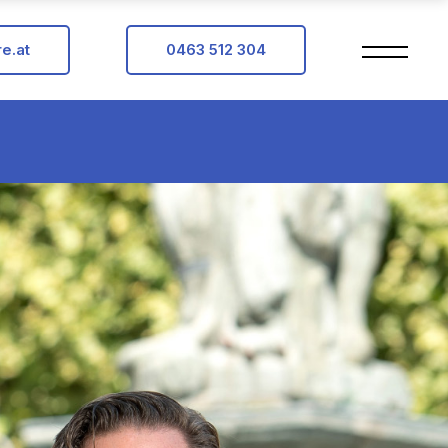
e.at
0463 512 304