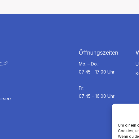
Öffnungszeiten
W
Mo. – Do.:
Ü
07:45 – 17:00 Uhr
K
r
Fr.:
07:45 – 16:00 Uhr
hersee
Um dir ein 
Cookies, u
Wenn du di