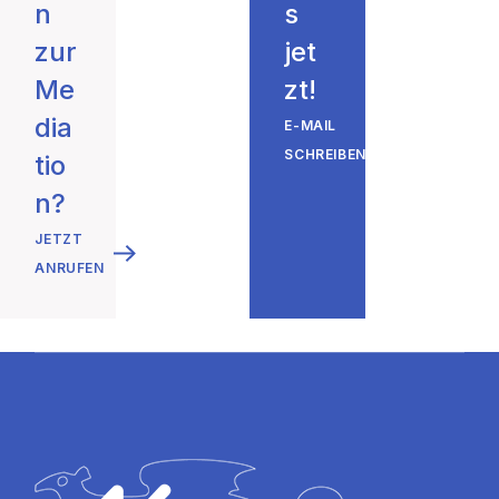
n
s
zur
jet
Me
zt!
dia
E-MAIL
SCHREIBEN
tio
n?
JETZT
ANRUFEN