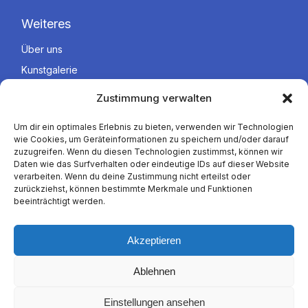
Weiteres
Über uns
Kunstgalerie
Zustimmung verwalten
Rechtliches
Um dir ein optimales Erlebnis zu bieten, verwenden wir Technologien
wie Cookies, um Geräteinformationen zu speichern und/oder darauf
Impressum
zuzugreifen. Wenn du diesen Technologien zustimmst, können wir
Datenschutzerklärung
Daten wie das Surfverhalten oder eindeutige IDs auf dieser Website
verarbeiten. Wenn du deine Zustimmung nicht erteilst oder
zurückziehst, können bestimmte Merkmale und Funktionen
beeinträchtigt werden.
Akzeptieren
© 2025
Notare Wallner & Pirker Partnerschaft
, Alle Rechte
Ablehnen
vorbehalten
Einstellungen ansehen