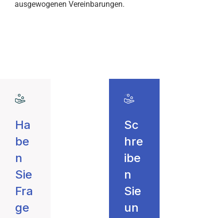
ausgewogenen Vereinbarungen.
Ha
Sc
be
hre
n
ibe
Sie
n
Fra
Sie
ge
un