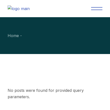
Skip
to
the
content
Home
No posts were found for provided query
parameters.