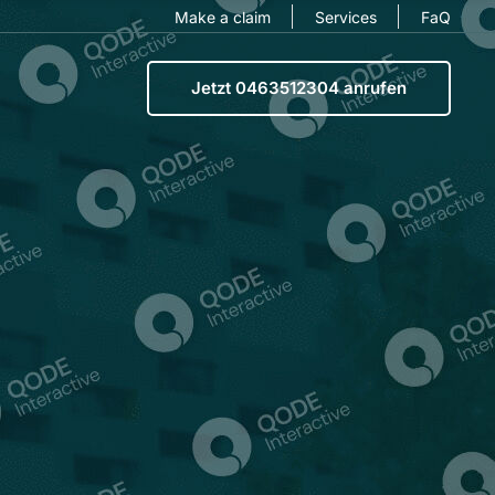
Make a claim
Services
FaQ
Jetzt 0463512304 anrufen