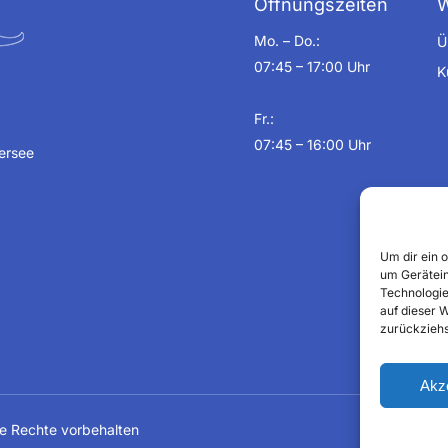
Öffnungszeiten
W
Mo. – Do.:
Ü
07:45 – 17:00 Uhr
K
Fr.:
07:45 – 16:00 Uhr
hersee
Um dir ein 
um Gerätein
Technologie
auf dieser 
zurückziehs
Akz
lle Rechte vorbehalten