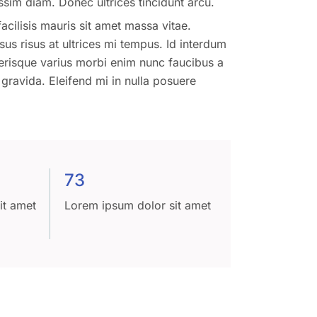
nissim diam. Donec ultrices tincidunt arcu.
cilisis mauris sit amet massa vitae.
us risus at ultrices mi tempus. Id interdum
elerisque varius morbi enim nunc faucibus a
 gravida. Eleifend mi in nulla posuere
73
it amet
Lorem ipsum dolor sit amet