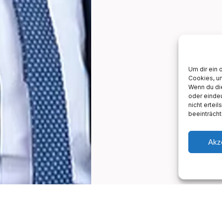
Um dir ein 
Cookies, u
Wenn du di
oder einde
nicht ertei
beeinträcht
Akz